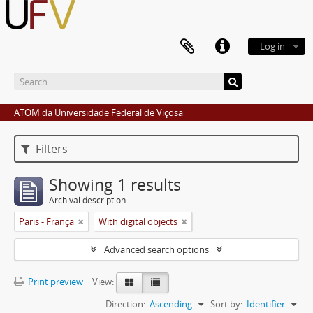
Log in
ATOM da Universidade Federal de Viçosa
Filters
Showing 1 results
Archival description
Paris - França
With digital objects
Advanced search options
Print preview
View:
Direction:
Ascending
Sort by:
Identifier