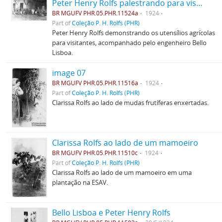
Peter Henry Rolfs palestrando para visitantes
BR MGUFV PHR.05.PHR.11524a
1924
Part of
Coleção P. H. Rolfs (PHR)
Peter Henry Rolfs demonstrando os utensílios agrícolas
para visitantes, acompanhado pelo engenheiro Bello
Lisboa.
image 07
BR MGUFV PHR.05.PHR.11516a
1924
Part of
Coleção P. H. Rolfs (PHR)
Clarissa Rolfs ao lado de mudas frutíferas enxertadas.
Clarissa Rolfs ao lado de um mamoeiro
BR MGUFV PHR.05.PHR.11510c
1924
Part of
Coleção P. H. Rolfs (PHR)
Clarissa Rolfs ao lado de um mamoeiro em uma
plantação na ESAV.
Bello Lisboa e Peter Henry Rolfs