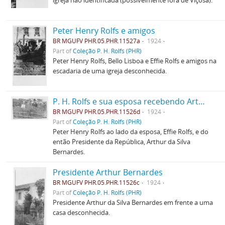
igreja não identificada (possivelmente fora de Viçosa).
Peter Henry Rolfs e amigos
BR MGUFV PHR.05.PHR.11527a
1924
Part of
Coleção P. H. Rolfs (PHR)
Peter Henry Rolfs, Bello Lisboa e Effie Rolfs e amigos na
escadaria de uma igreja desconhecida.
P. H. Rolfs e sua esposa recebendo Arthur Bernardes
BR MGUFV PHR.05.PHR.11526d
1924
Part of
Coleção P. H. Rolfs (PHR)
Peter Henry Rolfs ao lado da esposa, Effie Rolfs, e do
então Presidente da República, Arthur da Silva
Bernardes.
Presidente Arthur Bernardes
BR MGUFV PHR.05.PHR.11526c
1924
Part of
Coleção P. H. Rolfs (PHR)
Presidente Arthur da Silva Bernardes em frente a uma
casa desconhecida.