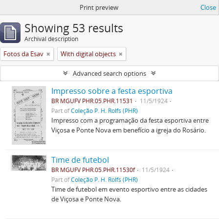
Print preview
Close
Showing 53 results
Archival description
Fotos da Esav
With digital objects
Advanced search options
Impresso sobre a festa esportiva
BR MGUFV PHR.05.PHR.11531
11/5/1924
Part of
Coleção P. H. Rolfs (PHR)
Impresso com a programação da festa esportiva entre
Viçosa e Ponte Nova em benefício a igreja do Rosário.
Time de futebol
BR MGUFV PHR.05.PHR.11530f
11/5/1924
Part of
Coleção P. H. Rolfs (PHR)
Time de futebol em evento esportivo entre as cidades
de Viçosa e Ponte Nova.