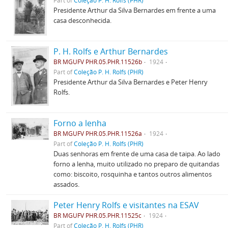
Part of
Coleção P. H. Rolfs (PHR)
Presidente Arthur da Silva Bernardes em frente a uma
casa desconhecida.
P. H. Rolfs e Arthur Bernardes
BR MGUFV PHR.05.PHR.11526b
1924
Part of
Coleção P. H. Rolfs (PHR)
Presidente Arthur da Silva Bernardes e Peter Henry
Rolfs.
Forno a lenha
BR MGUFV PHR.05.PHR.11526a
1924
Part of
Coleção P. H. Rolfs (PHR)
Duas senhoras em frente de uma casa de taipa. Ao lado
forno a lenha, muito utilizado no preparo de quitandas
como: biscoito, rosquinha e tantos outros alimentos
assados.
Peter Henry Rolfs e visitantes na ESAV
BR MGUFV PHR.05.PHR.11525c
1924
Part of
Coleção P. H. Rolfs (PHR)