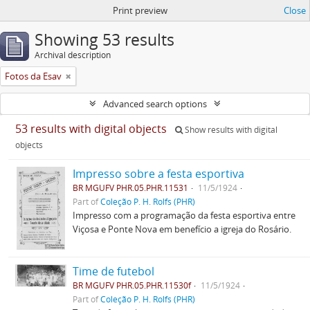
Print preview
Close
Showing 53 results
Archival description
Fotos da Esav
Advanced search options
53 results with digital objects
Show results with digital
objects
Impresso sobre a festa esportiva
BR MGUFV PHR.05.PHR.11531
11/5/1924
Part of
Coleção P. H. Rolfs (PHR)
Impresso com a programação da festa esportiva entre
Viçosa e Ponte Nova em benefício a igreja do Rosário.
Time de futebol
BR MGUFV PHR.05.PHR.11530f
11/5/1924
Part of
Coleção P. H. Rolfs (PHR)