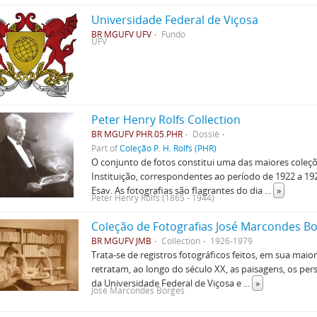
Universidade Federal de Viçosa
BR MGUFV UFV
Fundo
UFV
Peter Henry Rolfs Collection
BR MGUFV PHR.05.PHR
Dossiê
Part of
Coleção P. H. Rolfs (PHR)
O conjunto de fotos constitui uma das maiores coleçõ
Instituição, correspondentes ao período de 1922 a 19
Esav. As fotografias são flagrantes do dia
...
»
Peter Henry Rolfs (1865 - 1944)
Coleção de Fotografias José Marcondes B
BR MGUFV JMB
Collection
1926-1979
Trata-se de registros fotográficos feitos, em sua mai
retratam, ao longo do século XX, as paisagens, os p
da Universidade Federal de Viçosa e
...
»
José Marcondes Borges