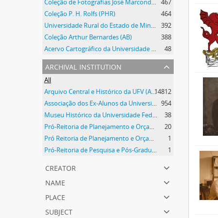
Coleção de Fotografias José Marcondes Borges
467
Coleção P. H. Rolfs (PHR)
464
Universidade Rural do Estado de Minas Gerais
392
Coleção Arthur Bernardes (AB)
388
Acervo Cartográfico da Universidade Federal de Viçosa
48
archival institution
All
Arquivo Central e Histórico da UFV (ACH-UFV)
14812
Associação dos Ex-Alunos da Universidade Federal de Viçosa (AEA)
954
Museu Histórico da Universidade Federal de Viçosa
38
Pró-Reitoria de Planejamento e Orçamento
20
Pró Reitoria de Planejamento e Orçamento
1
Pró-Reitoria de Pesquisa e Pós-Graduação
1
creator
name
place
subject