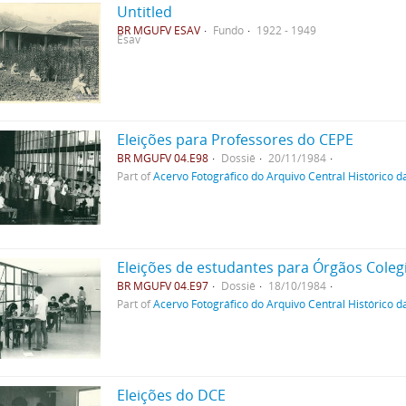
Untitled
BR MGUFV ESAV
Fundo
1922 - 1949
Esav
Eleições para Professores do CEPE
BR MGUFV 04.E98
Dossiê
20/11/1984
Part of
Acervo Fotográfico do Arquivo Central Histórico d
Eleições de estudantes para Órgãos Coleg
BR MGUFV 04.E97
Dossiê
18/10/1984
Part of
Acervo Fotográfico do Arquivo Central Histórico d
Eleições do DCE