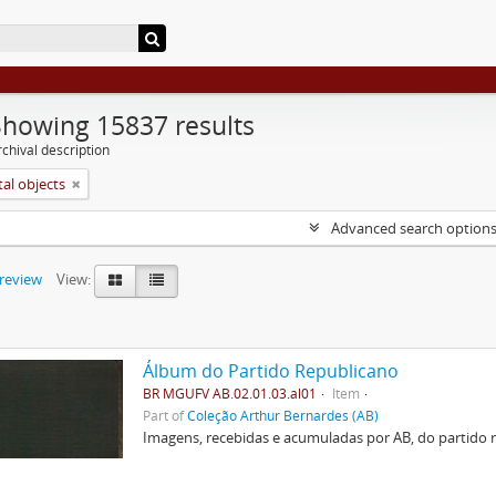
Showing 15837 results
chival description
tal objects
Advanced search option
preview
View:
Álbum do Partido Republicano
BR MGUFV AB.02.01.03.al01
Item
Part of
Coleção Arthur Bernardes (AB)
Imagens, recebidas e acumuladas por AB, do partido r