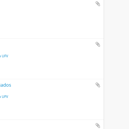
a UFV
iados
a UFV