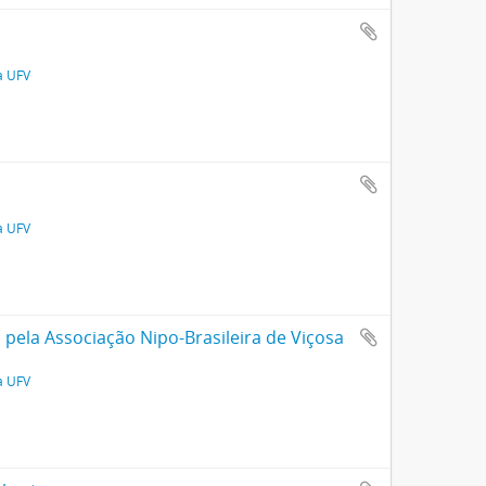
a UFV
a UFV
pela Associação Nipo-Brasileira de Viçosa
a UFV