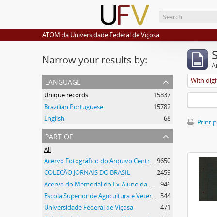
ATOM da Universidade Federal de Viçosa
Narrow your results by:
Ar
language
With digi
Unique records
15837
Brazilian Portuguese
15782
English
68
Print 
part of
All
Acervo Fotográfico do Arquivo Central Histórico da UFV
9650
COLEÇÃO JORNAIS DO BRASIL
2459
Acervo do Memorial do Ex-Aluno da UFV
946
Escola Superior de Agricultura e Veterinária
544
Universidade Federal de Viçosa
471