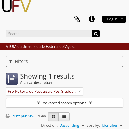
Log in
ATOM da Universidade Federal de Viçosa
Filters
Showing 1 results
Archival description
Pró-Reitoria de Pesquisa e Pós-Graduação
Advanced search options
Print preview
View:
Direction:
Descending
Sort by:
Identifier