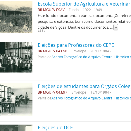
Escola Superior de Agricultura e Veterinár
BR MGUFV ESAV
Fundo
1922 - 1949
Este fundo documental reúne a documentação referent
pesquisa e extensão, bem como documentos relativos 
cidade de Viçosa. Dentre os documentos,
...
»
Esav
Eleições para Professores do CEPE
BR MGUFV 04.E98
Envelope
20/11/1984
Parte de
Acervo Fotográfico do Arquivo Central Histórico
Eleições de estudantes para Órgãos Coleg
BR MGUFV 04.E97
Envelope
18/10/1984
Parte de
Acervo Fotográfico do Arquivo Central Histórico
Eleições do DCE