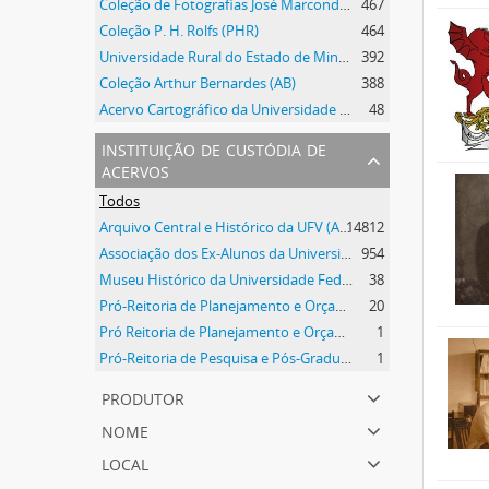
Coleção de Fotografias José Marcondes Borges
467
Coleção P. H. Rolfs (PHR)
464
Universidade Rural do Estado de Minas Gerais
392
Coleção Arthur Bernardes (AB)
388
Acervo Cartográfico da Universidade Federal de Viçosa
48
instituição de custódia de
acervos
Todos
Arquivo Central e Histórico da UFV (ACH-UFV)
14812
Associação dos Ex-Alunos da Universidade Federal de Viçosa (AEA)
954
Museu Histórico da Universidade Federal de Viçosa
38
Pró-Reitoria de Planejamento e Orçamento
20
Pró Reitoria de Planejamento e Orçamento
1
Pró-Reitoria de Pesquisa e Pós-Graduação
1
produtor
nome
local