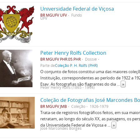
Universidade Federal de Viçosa
BR MGUFV UFV
Fundo
UFV
Peter Henry Rolfs Collection
BR MGUFV PHR.05.PHR
Dossiê
Parte de
Coleção P. H. Rolfs (PHR)
O conjunto de fotos constitui uma das maiores coleçõ
Instituição, correspondentes ao período de 1922 a 19
Esav. As fotografias são flagrantes do dia
...
»
Peter Henry Rolfs (1865 - 1944)
Coleção de Fotografias José Marcondes B
BR MGUFV JMB
Coleção
1926-1979
Trata-se de registros fotográficos feitos, em sua mai
retratam, ao longo do século XX, as paisagens, os p
da Universidade Federal de Viçosa e
...
»
José Marcondes Borges