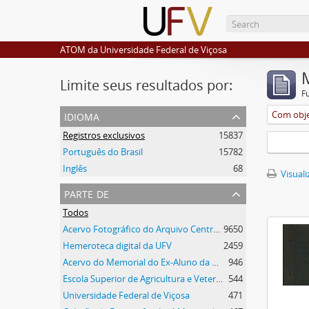
ATOM da Universidade Federal de Viçosa
Limite seus resultados por:
F
idioma
Com obje
Registros exclusivos
15837
Português do Brasil
15782
Inglês
68
Visuali
parte de
Todos
Acervo Fotográfico do Arquivo Central Histórico da UFV
9650
Hemeroteca digital da UFV
2459
Acervo do Memorial do Ex-Aluno da UFV
946
Escola Superior de Agricultura e Veterinária (ESAV)
544
Universidade Federal de Viçosa
471