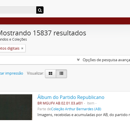
Mostrando 15837 resultados
undos e Coleções
tos digitais
Opções de pesquisa avanç
zar impressão
Visualizar:
Álbum do Partido Republicano
BR MGUFV AB.02.01.03.al01
Item
Parte de
Coleção Arthur Bernardes (AB)
Imagens, recebidas e acumuladas por AB, do partido r