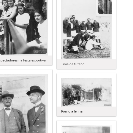
spectadores na festa esportiva
Time de futebol
Forno a lenha