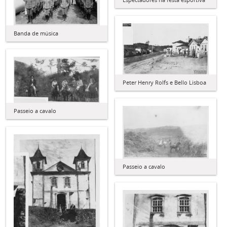
Banda de música
Peter Henry Rolfs e Bello Lisboa
Passeio a cavalo
Passeio a cavalo