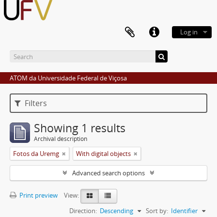
Log in
ATOM da Universidade Federal de Viçosa
Filters
Showing 1 results
Archival description
Fotos da Uremg
With digital objects
Advanced search options
Print preview
View:
Direction:
Descending
Sort by:
Identifier