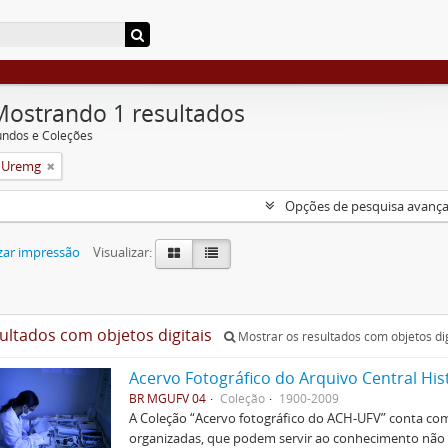
Mostrando 1 resultados
undos e Coleções
a Uremg
Opções de pesquisa avanç
zar impressão
Visualizar:
sultados com objetos digitais
Mostrar os resultados com objetos dig
Acervo Fotográfico do Arquivo Central His
BR MGUFV 04
Coleção
1900-2009
A Coleção “Acervo fotográfico do ACH-UFV” conta com 
organizadas, que podem servir ao conhecimento não s