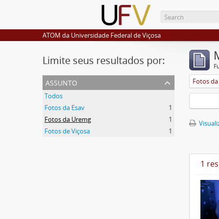
ATOM da Universidade Federal de Viçosa
Limite seus resultados por:
F
assunto
Fotos d
Todos
Fotos da Esav
1
Fotos da Uremg
1
Visuali
Fotos de Viçosa
1
1 re