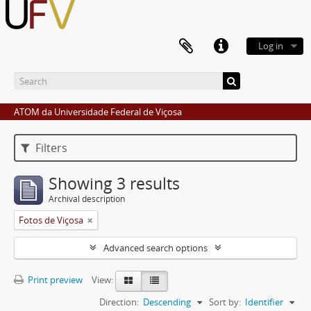
Log in
ATOM da Universidade Federal de Viçosa
Filters
Showing 3 results
Archival description
Fotos de Viçosa
Advanced search options
Print preview
View:
Direction:
Descending
Sort by:
Identifier