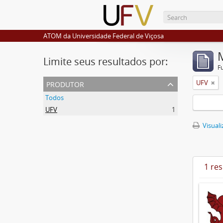
ATOM da Universidade Federal de Viçosa
Limite seus resultados por:
F
produtor
UFV
Todos
UFV
1
Visuali
1 re