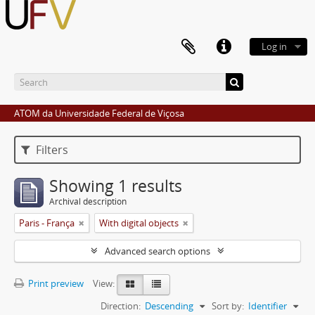
Log in
ATOM da Universidade Federal de Viçosa
Filters
Showing 1 results
Archival description
Paris - França
With digital objects
Advanced search options
Print preview
View:
Direction:
Descending
Sort by:
Identifier