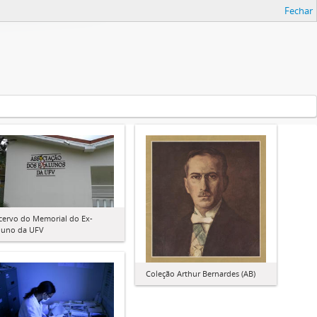
Fechar
cervo do Memorial do Ex-
luno da UFV
Coleção Arthur Bernardes (AB)