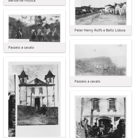
Banda de música
Peter Henry Rolfs e Bello Lisboa
Passeio a cavalo
Passeio a cavalo