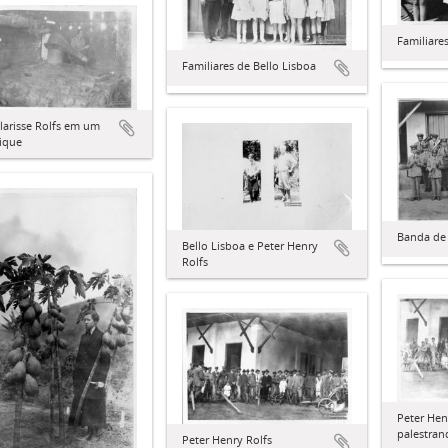
Familiare
Familiares de Bello Lisboa
larisse Rolfs em um
ique
Banda de
Bello Lisboa e Peter Henry
Rolfs
Peter Hen
palestran
Peter Henry Rolfs