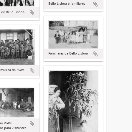
Bello Lisboa e familiares
s de Bello Lisboa
Familiares de Bello Lisboa
 música da ESAV
ry Rolfs
do para visitantes