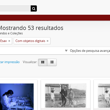
Mostrando 53 resultados
undos e Coleções
 Esav
Com objetos digitais
Opções de pesquisa avanç
zar impressão
Visualizar: