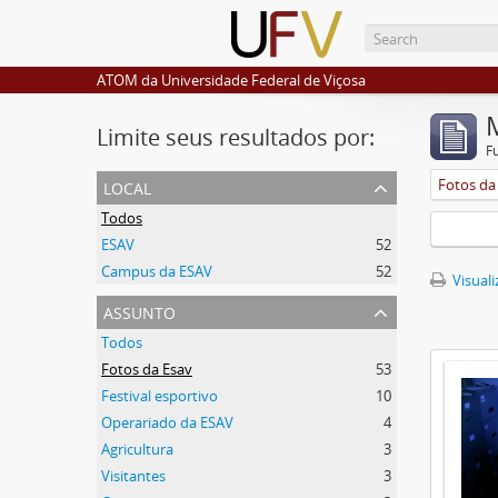
ATOM da Universidade Federal de Viçosa
Limite seus resultados por:
F
local
Fotos da
Todos
ESAV
52
Campus da ESAV
52
Visuali
assunto
Todos
Fotos da Esav
53
Festival esportivo
10
Operariado da ESAV
4
Agricultura
3
Visitantes
3