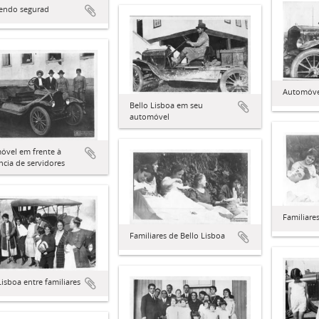
sendo segurad
Automóvel
Bello Lisboa em seu
automóvel
óvel em frente à
ncia de servidores
Familiare
Familiares de Bello Lisboa
Lisboa entre familiares