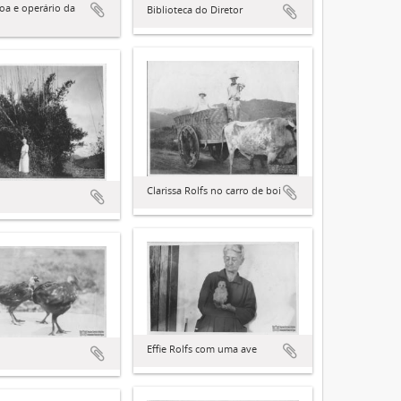
boa e operário da
Biblioteca do Diretor
Clarissa Rolfs no carro de boi
Effie Rolfs com uma ave