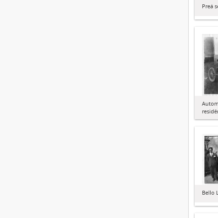
Preá 
Autom
residê
Bello 