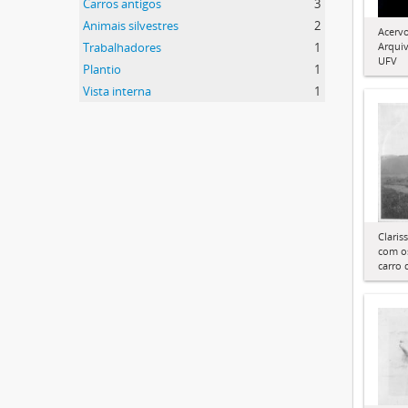
Carros antigos
3
Animais silvestres
2
Acervo
Trabalhadores
1
Arquiv
UFV
Plantio
1
Vista interna
1
Claris
com os
carro 