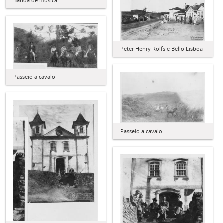
Banda de música
Peter Henry Rolfs e Bello Lisboa
Passeio a cavalo
Passeio a cavalo