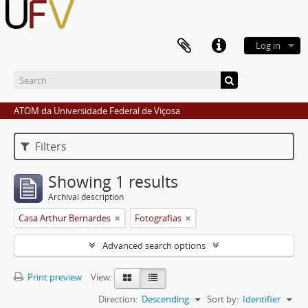
Log in
ATOM da Universidade Federal de Viçosa
Filters
Showing 1 results
Archival description
Casa Arthur Bernardes
Fotografias
Advanced search options
Print preview
View:
Direction:
Descending
Sort by:
Identifier