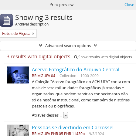
Print preview
Close
Showing 3 results
Archival description
Fotos de Viçosa
Advanced search options
3 results with digital objects
Show results with digital objects
Acervo Fotográfico do Arquivo Central Histórico da UFV
BR MGUFV 04
Collection
1900-2009
A Coleção “Acervo fotográfico do ACH-UFV” conta com
mais de sete mil unidades fotográficas já tratadas e
organizadas, que podem servir ao conhecimento não
só da história institucional, como também de histórias
pessoais ou biográficas.
Através dessas
...
»
Pessoas se divertindo em Carrossel
BR MGUFV PHR.05.PHR.11430b
9/3/1924