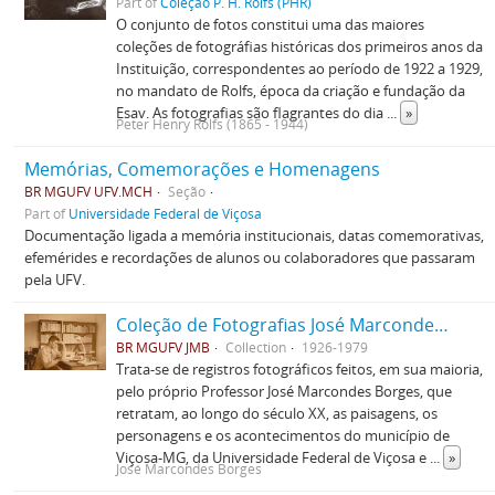
Part of
Coleção P. H. Rolfs (PHR)
O conjunto de fotos constitui uma das maiores
coleções de fotográfias históricas dos primeiros anos da
Instituição, correspondentes ao período de 1922 a 1929,
no mandato de Rolfs, época da criação e fundação da
Esav. As fotografias são flagrantes do dia
...
»
Peter Henry Rolfs (1865 - 1944)
Memórias, Comemorações e Homenagens
BR MGUFV UFV.MCH
Seção
Part of
Universidade Federal de Viçosa
Documentação ligada a memória institucionais, datas comemorativas,
efemérides e recordações de alunos ou colaboradores que passaram
pela UFV.
Coleção de Fotografias José Marcondes Borges
BR MGUFV JMB
Collection
1926-1979
Trata-se de registros fotográficos feitos, em sua maioria,
pelo próprio Professor José Marcondes Borges, que
retratam, ao longo do século XX, as paisagens, os
personagens e os acontecimentos do município de
Viçosa-MG, da Universidade Federal de Viçosa e
...
»
José Marcondes Borges