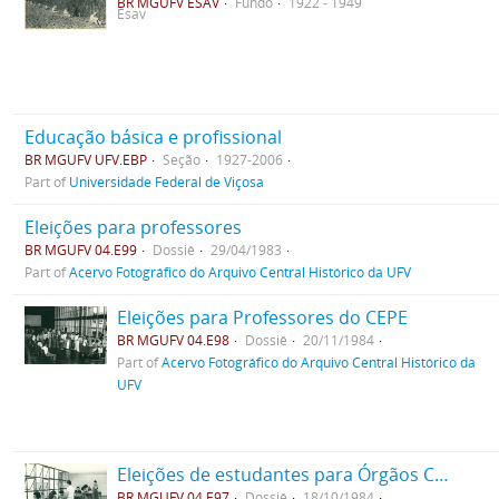
BR MGUFV ESAV
Fundo
1922 - 1949
Esav
Educação básica e profissional
BR MGUFV UFV.EBP
Seção
1927-2006
Part of
Universidade Federal de Viçosa
Eleições para professores
BR MGUFV 04.E99
Dossiê
29/04/1983
Part of
Acervo Fotográfico do Arquivo Central Histórico da UFV
Eleições para Professores do CEPE
BR MGUFV 04.E98
Dossiê
20/11/1984
Part of
Acervo Fotográfico do Arquivo Central Histórico da
UFV
Eleições de estudantes para Órgãos Colegiados
BR MGUFV 04.E97
Dossiê
18/10/1984