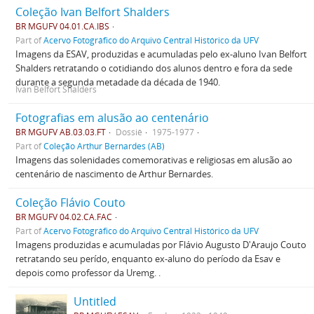
Coleção Ivan Belfort Shalders
BR MGUFV 04.01.CA.IBS
Part of
Acervo Fotográfico do Arquivo Central Histórico da UFV
Imagens da ESAV, produzidas e acumuladas pelo ex-aluno Ivan Belfort
Shalders retratando o cotidiando dos alunos dentro e fora da sede
durante a segunda metadade da década de 1940.
Ivan Belfort Shalders
Fotografias em alusão ao centenário
BR MGUFV AB.03.03.FT
Dossiê
1975-1977
Part of
Coleção Arthur Bernardes (AB)
Imagens das solenidades comemorativas e religiosas em alusão ao
centenário de nascimento de Arthur Bernardes.
Coleção Flávio Couto
BR MGUFV 04.02.CA.FAC
Part of
Acervo Fotográfico do Arquivo Central Histórico da UFV
Imagens produzidas e acumuladas por Flávio Augusto D'Araujo Couto
retratando seu perído, enquanto ex-aluno do período da Esav e
depois como professor da Uremg. .
Untitled