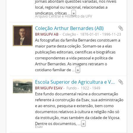
jornais abordam questões variadas, nos níveis
local, regional ou nacional, relacionadas a
sindicatos, críticas
...
»
Arquivo Central e Histórico da UFV
Coleção Arthur Bernardes (AB)
BR MGUFV AB
Coleção
1876-01-01 - 1996-11-23
As fotografias da família Bernardes constituem a
maior parte desta coleção. Somam-se a elas
publicações editoriais, científicas e biográficas
correspondentes a vida pessoal e política de
Arthur Bernardes. As imagens retratam o
cotidiano familiar de
...
»
Escola Superior de Agricultura e Veterinária (ESAV)
BR MGUFV ESAV
Fundo
1922 - 1949
Este fundo documental reúne a documentação
referente à construção da Esav, sua administração
e ao ensino, pesquisa e extensão, bem como
documentos relativos à cultura e religião não só
da instituição, mas também da cidade de Viçosa.
Dentre os documentos,
...
»
Esav