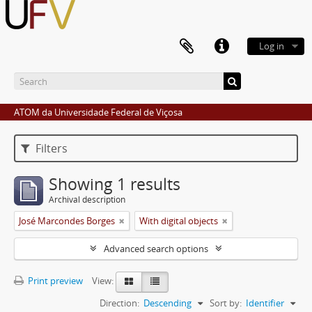
Log in
ATOM da Universidade Federal de Viçosa
Filters
Showing 1 results
Archival description
José Marcondes Borges
With digital objects
Advanced search options
Print preview
View:
Direction:
Descending
Sort by:
Identifier