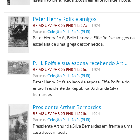
igreja não identificada (possivelmente fora de Viçosa).
Peter Henry Rolfs e amigos
BR MGUFV PHR.05.PHR.11527a
1924
Parte de
Coleção P. H. Rolfs (PHR)
Peter Henry Rolfs, Bello Lisboa e Effie Rolfs e amigos na
escadaria de uma igreja desconhecida.
P. H. Rolfs e sua esposa recebendo Arthur Bernardes
BR MGUFV PHR.05.PHR.11526d
1924
Parte de
Coleção P. H. Rolfs (PHR)
Peter Henry Rolfs ao lado da esposa, Effie Rolfs, e do
então Presidente da República, Arthur da Silva
Bernardes.
Presidente Arthur Bernardes
BR MGUFV PHR.05.PHR.11526c
1924
Parte de
Coleção P. H. Rolfs (PHR)
Presidente Arthur da Silva Bernardes em frente a uma
casa desconhecida.