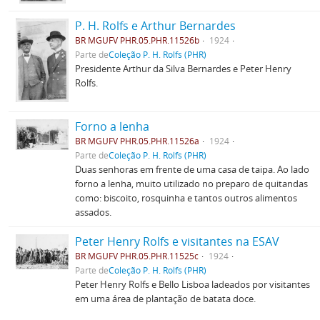
P. H. Rolfs e Arthur Bernardes
BR MGUFV PHR.05.PHR.11526b
1924
Parte de
Coleção P. H. Rolfs (PHR)
Presidente Arthur da Silva Bernardes e Peter Henry
Rolfs.
Forno a lenha
BR MGUFV PHR.05.PHR.11526a
1924
Parte de
Coleção P. H. Rolfs (PHR)
Duas senhoras em frente de uma casa de taipa. Ao lado
forno a lenha, muito utilizado no preparo de quitandas
como: biscoito, rosquinha e tantos outros alimentos
assados.
Peter Henry Rolfs e visitantes na ESAV
BR MGUFV PHR.05.PHR.11525c
1924
Parte de
Coleção P. H. Rolfs (PHR)
Peter Henry Rolfs e Bello Lisboa ladeados por visitantes
em uma área de plantação de batata doce.