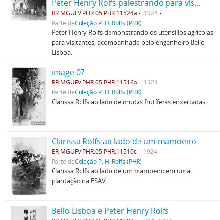
Peter Henry Rolfs palestrando para visitantes
BR MGUFV PHR.05.PHR.11524a
1924
Parte de
Coleção P. H. Rolfs (PHR)
Peter Henry Rolfs demonstrando os utensílios agrícolas
para visitantes, acompanhado pelo engenheiro Bello
Lisboa.
image 07
BR MGUFV PHR.05.PHR.11516a
1924
Parte de
Coleção P. H. Rolfs (PHR)
Clarissa Rolfs ao lado de mudas frutíferas enxertadas.
Clarissa Rolfs ao lado de um mamoeiro
BR MGUFV PHR.05.PHR.11510c
1924
Parte de
Coleção P. H. Rolfs (PHR)
Clarissa Rolfs ao lado de um mamoeiro em uma
plantação na ESAV.
Bello Lisboa e Peter Henry Rolfs