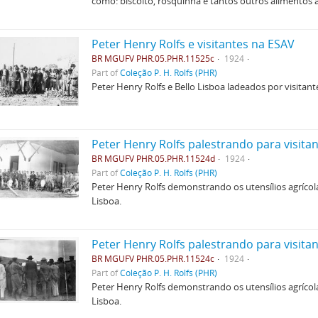
como: biscoito, rosquinha e tantos outros alimentos 
Peter Henry Rolfs e visitantes na ESAV
BR MGUFV PHR.05.PHR.11525c
1924
Part of
Coleção P. H. Rolfs (PHR)
Peter Henry Rolfs e Bello Lisboa ladeados por visita
Peter Henry Rolfs palestrando para visita
BR MGUFV PHR.05.PHR.11524d
1924
Part of
Coleção P. H. Rolfs (PHR)
Peter Henry Rolfs demonstrando os utensílios agríco
Lisboa.
Peter Henry Rolfs palestrando para visita
BR MGUFV PHR.05.PHR.11524c
1924
Part of
Coleção P. H. Rolfs (PHR)
Peter Henry Rolfs demonstrando os utensílios agríco
Lisboa.