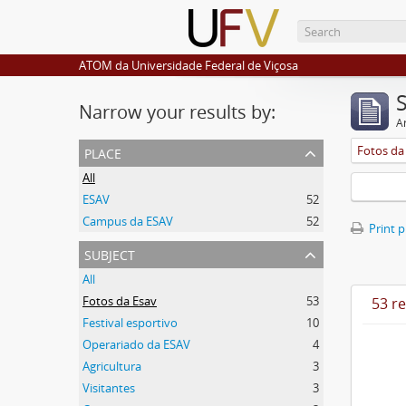
ATOM da Universidade Federal de Viçosa
Narrow your results by:
Ar
place
Fotos da
All
ESAV
52
Campus da ESAV
52
Print 
subject
All
Fotos da Esav
53
53 re
Festival esportivo
10
Operariado da ESAV
4
Agricultura
3
Visitantes
3