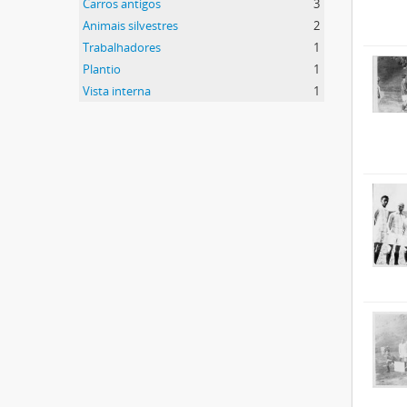
Carros antigos
3
Animais silvestres
2
Trabalhadores
1
Plantio
1
Vista interna
1