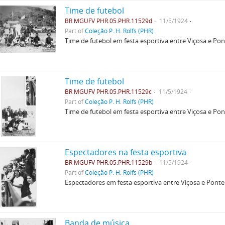
Time de futebol
BR MGUFV PHR.05.PHR.11529d
11/5/1924
Part of
Coleção P. H. Rolfs (PHR)
Time de futebol em festa esportiva entre Viçosa e Po
Time de futebol
BR MGUFV PHR.05.PHR.11529c
11/5/1924
Part of
Coleção P. H. Rolfs (PHR)
Time de futebol em festa esportiva entre Viçosa e Po
Espectadores na festa esportiva
BR MGUFV PHR.05.PHR.11529b
11/5/1924
Part of
Coleção P. H. Rolfs (PHR)
Espectadores em festa esportiva entre Viçosa e Pont
Banda de música