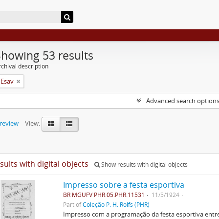
Showing 53 results
chival description
 Esav
Advanced search option
preview
View:
sults with digital objects
Show results with digital objects
Impresso sobre a festa esportiva
BR MGUFV PHR.05.PHR.11531
11/5/1924
Part of
Coleção P. H. Rolfs (PHR)
Impresso com a programação da festa esportiva entre 