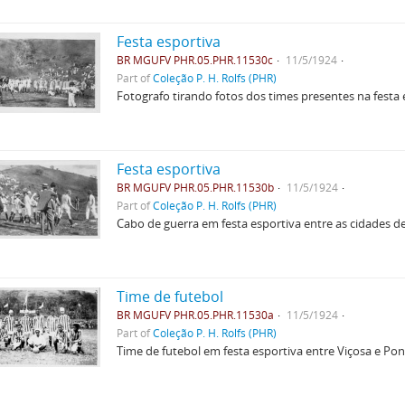
Festa esportiva
BR MGUFV PHR.05.PHR.11530c
11/5/1924
Part of
Coleção P. H. Rolfs (PHR)
Fotografo tirando fotos dos times presentes na festa 
Festa esportiva
BR MGUFV PHR.05.PHR.11530b
11/5/1924
Part of
Coleção P. H. Rolfs (PHR)
Cabo de guerra em festa esportiva entre as cidades d
Time de futebol
BR MGUFV PHR.05.PHR.11530a
11/5/1924
Part of
Coleção P. H. Rolfs (PHR)
Time de futebol em festa esportiva entre Viçosa e Po