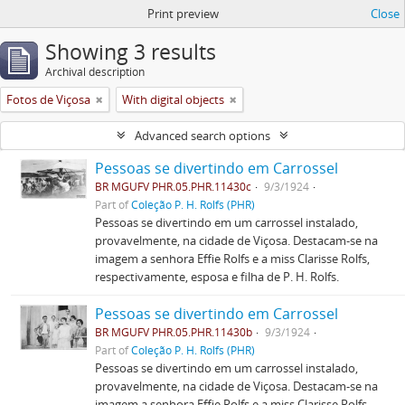
Print preview
Close
Showing 3 results
Archival description
Fotos de Viçosa
With digital objects
Advanced search options
Pessoas se divertindo em Carrossel
BR MGUFV PHR.05.PHR.11430c
9/3/1924
Part of
Coleção P. H. Rolfs (PHR)
Pessoas se divertindo em um carrossel instalado,
provavelmente, na cidade de Viçosa. Destacam-se na
imagem a senhora Effie Rolfs e a miss Clarisse Rolfs,
respectivamente, esposa e filha de P. H. Rolfs.
Pessoas se divertindo em Carrossel
BR MGUFV PHR.05.PHR.11430b
9/3/1924
Part of
Coleção P. H. Rolfs (PHR)
Pessoas se divertindo em um carrossel instalado,
provavelmente, na cidade de Viçosa. Destacam-se na
imagem a senhora Effie Rolfs e a miss Clarisse Rolfs,