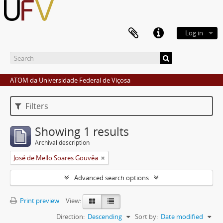
Log in
ATOM da Universidade Federal de Viçosa
Filters
Showing 1 results
Archival description
José de Mello Soares Gouvêa
Advanced search options
Print preview
View:
Direction:
Descending
Sort by:
Date modified