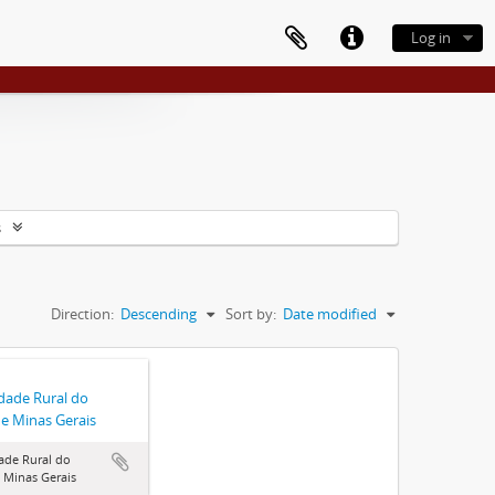
Log in
s
Direction:
Descending
Sort by:
Date modified
dade Rural do
e Minas Gerais
ade Rural do
 Minas Gerais