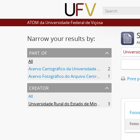
ATOM da Universidade Federal de Viçosa
Narrow your results by:
Ar
part of
All
Acervo Cartográfico da Universidade Federal de Viçosa
2
Acervo Fotográfico do Arquivo Central Histórico da UFV
1
Print 
creator
All
Universidade Rural do Estado de Minas Gerais (Uremg)
3
Foto
Fotos