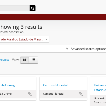
Showing 3 results
chival description
Universidade Rural do Estado de Minas Gerais (Uremg)
Advanced search option
preview
View:
s da Uremg
Campus Florestal
Universi
Estado d
 da Uremg
Campus Florestal
Universid
Estado de