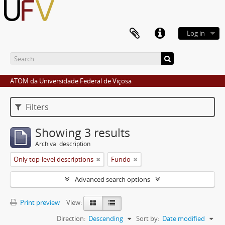
Log in
ATOM da Universidade Federal de Viçosa
Filters
Showing 3 results
Archival description
Only top-level descriptions
Fundo
Advanced search options
Print preview
View:
Direction:
Descending
Sort by:
Date modified