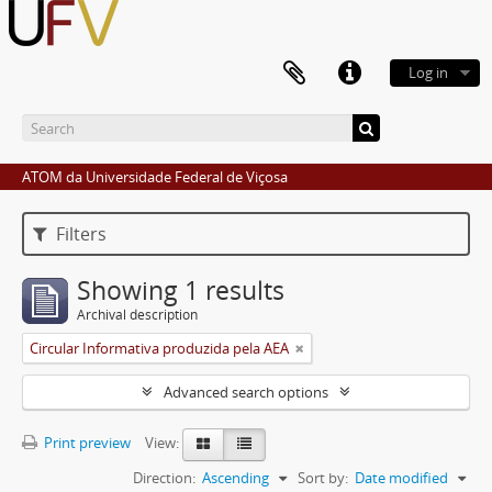
Log in
ATOM da Universidade Federal de Viçosa
Filters
Showing 1 results
Archival description
Circular Informativa produzida pela AEA
Advanced search options
Print preview
View:
Direction:
Ascending
Sort by:
Date modified