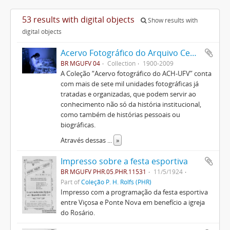
53 results with digital objects
Show results with
digital objects
Acervo Fotográfico do Arquivo Central Histórico da UFV
BR MGUFV 04
Collection
1900-2009
A Coleção “Acervo fotográfico do ACH-UFV” conta
com mais de sete mil unidades fotográficas já
tratadas e organizadas, que podem servir ao
conhecimento não só da história institucional,
como também de histórias pessoais ou
biográficas.
Através dessas
...
»
Impresso sobre a festa esportiva
BR MGUFV PHR.05.PHR.11531
11/5/1924
Part of
Coleção P. H. Rolfs (PHR)
Impresso com a programação da festa esportiva
entre Viçosa e Ponte Nova em benefício a igreja
do Rosário.