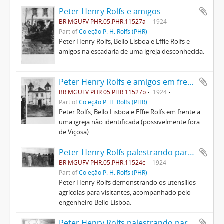
Peter Henry Rolfs e amigos
BR MGUFV PHR.05.PHR.11527a
1924
Part of
Coleção P. H. Rolfs (PHR)
Peter Henry Rolfs, Bello Lisboa e Effie Rolfs e
amigos na escadaria de uma igreja desconhecida.
Peter Henry Rolfs e amigos em frente a uma igreja
BR MGUFV PHR.05.PHR.11527b
1924
Part of
Coleção P. H. Rolfs (PHR)
Peter Rolfs, Bello Lisboa e Effie Rolfs em frente a
uma igreja não identificada (possivelmente fora
de Viçosa).
Peter Henry Rolfs palestrando para visitantes
BR MGUFV PHR.05.PHR.11524c
1924
Part of
Coleção P. H. Rolfs (PHR)
Peter Henry Rolfs demonstrando os utensílios
agrícolas para visitantes, acompanhado pelo
engenheiro Bello Lisboa.
Peter Henry Rolfs palestrando para visitantes