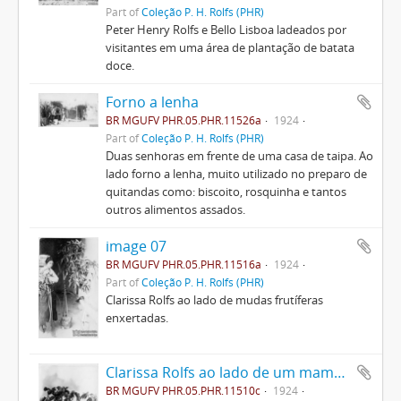
Part of
Coleção P. H. Rolfs (PHR)
Peter Henry Rolfs e Bello Lisboa ladeados por
visitantes em uma área de plantação de batata
doce.
Forno a lenha
BR MGUFV PHR.05.PHR.11526a
1924
Part of
Coleção P. H. Rolfs (PHR)
Duas senhoras em frente de uma casa de taipa. Ao
lado forno a lenha, muito utilizado no preparo de
quitandas como: biscoito, rosquinha e tantos
outros alimentos assados.
image 07
BR MGUFV PHR.05.PHR.11516a
1924
Part of
Coleção P. H. Rolfs (PHR)
Clarissa Rolfs ao lado de mudas frutíferas
enxertadas.
Clarissa Rolfs ao lado de um mamoeiro
BR MGUFV PHR.05.PHR.11510c
1924