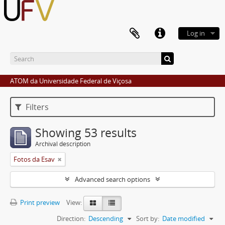
Log in
ATOM da Universidade Federal de Viçosa
Filters
Showing 53 results
Archival description
Fotos da Esav
Advanced search options
Print preview
View:
Direction:
Descending
Sort by:
Date modified