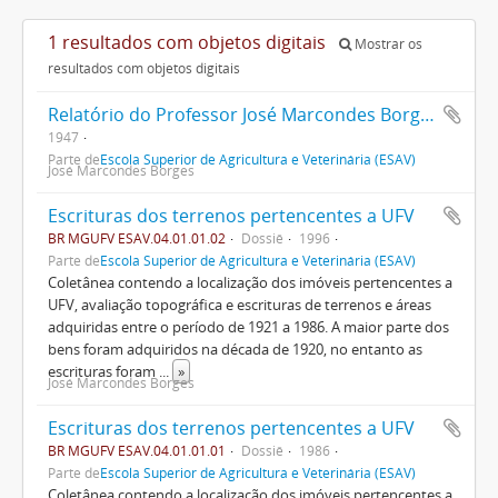
1 resultados com objetos digitais
Mostrar os
resultados com objetos digitais
Relatório do Professor José Marcondes Borges
1947
Parte de
Escola Superior de Agricultura e Veterinária (ESAV)
José Marcondes Borges
Escrituras dos terrenos pertencentes a UFV
BR MGUFV ESAV.04.01.01.02
Dossiê
1996
Parte de
Escola Superior de Agricultura e Veterinária (ESAV)
Coletânea contendo a localização dos imóveis pertencentes a
UFV, avaliação topográfica e escrituras de terrenos e áreas
adquiridas entre o período de 1921 a 1986. A maior parte dos
bens foram adquiridos na década de 1920, no entanto as
escrituras foram
...
»
José Marcondes Borges
Escrituras dos terrenos pertencentes a UFV
BR MGUFV ESAV.04.01.01.01
Dossiê
1986
Parte de
Escola Superior de Agricultura e Veterinária (ESAV)
Coletânea contendo a localização dos imóveis pertencentes a