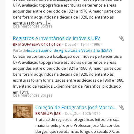
UFV, avaliação topográfica e escrituras de terrenos e áreas
adquiridas entre o período de 1921 a 1970. A maior parte dos
bens foram adquiridos na década de 1920, no entanto as
escrituras foram
...
»
José Marcondes Borges
Registros e inventários de Imóveis UFV
BR MGUFV ESAV.04.01.01.03
Dossiê
1944 - 1996
Parte de
Escola Superior de Agricultura e Veterinária (ESAV)
Coletânea contendo a localização dos imóveis pertencentes a
UFV, avaliação topográfica e escrituras de terrenos e áreas
adquiridas entre o período de 1921 a 1986. A maior parte dos
bens foram adquiridos na década de 1920, no entanto as
escrituras foram formalizadas entre as décadas de 1960 e 1980;
Inventário da Fazenda Experimental de Paranhos, produzido
em 1944.
José Marcondes Borges
Coleção de Fotografias José Marcondes Borges
BR MGUFV JMB
Coleção
1926-1979
Trata-se de registros fotográficos feitos, em sua
maioria, pelo próprio Professor José Marcondes
Borges, que retratam, ao longo do século XX, as