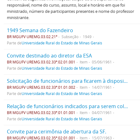
responsável, nome do curso, assunto, local e horário em que foi
ministrado, número de participantes presentes e nome do professor
ministrante.
1949 Semana do Fazendeiro
BR MGUFV UREMG.03.02.21ª
Subseção
1949
Parte de
Universidade Rural do Estado de Minas Gerais
Convite destinado ao diretor da ESA
BR MGUFV UREMG.03.02.33ª.02.01.001
Item
05/06/1961
Parte de
Universidade Rural do Estado de Minas Gerais
Solicitação de funcionários para ficarem à disposição do Serviço de Extenção durante a SF.
BR MGUFV UREMG.03.02.33ª.01.01.002
Item
14/07/1961
Parte de
Universidade Rural do Estado de Minas Gerais
Relação de funcionários indicados para serem colaboradores.
BR MGUFV UREMG.03.02.33ª.01.01.001
Item
04/07/1961
Parte de
Universidade Rural do Estado de Minas Gerais
Convite para cerimônia de abertura da SF.
BR MGUFV UREMG.03.02.35ª.02.01.001
Item
15/07/1963