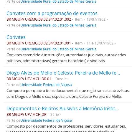
Parte de
Universidade Rural do Estado de Minas Gerais
Convites com a programação de eventos
BR MGUFV UREMG.03.02.34ª.02.01.002
Item
13/07/1962
Parte de
Universidade Rural do Estado de Minas Gerais
Convites
BR MGUFV UREMG.03.02.34ª.02.01.001
Item
11 e 13/07/1962
Parte de
Universidade Rural do Estado de Minas Gerais
Convites estendido a instituições, autoridades juidiciais, autoridades
públicas, administrativas( gerentes bancários) e sindicais.
Diogo Alves de Mello e Celeste Pereira de Mello (entrevistas)
BR MGUFV UFV.MCH.DR.01
Dossiê
Parte de
Universidade Federal de Viçosa
Composto por quatro itens documentais que registram as entrevistas
com Diogo de Mello e sua esposa, a dona Celeste Pereira de Mello.
Depoimentos e Relatos Alusivos a Memória Institucional
BR MGUFV UFV.MCH.DR
Série
Parte de
Universidade Federal de Viçosa
Composto por depoimentos de professores, servidores, estudantes,