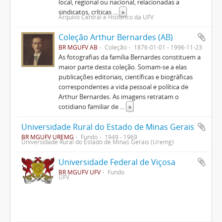
local, regional ou nacional, relacionadas a
sindicatos, críticas
...
»
Arquivo Central e Histórico da UFV
Coleção Arthur Bernardes (AB)
BR MGUFV AB
Coleção
1876-01-01 - 1996-11-23
As fotografias da família Bernardes constituem a
maior parte desta coleção. Somam-se a elas
publicações editoriais, científicas e biográficas
correspondentes a vida pessoal e política de
Arthur Bernardes. As imagens retratam o
cotidiano familiar de
...
»
Universidade Rural do Estado de Minas Gerais
BR MGUFV UREMG
Fundo
1949 - 1969
Universidade Rural do Estado de Minas Gerais (Uremg)
Universidade Federal de Viçosa
BR MGUFV UFV
Fundo
UFV