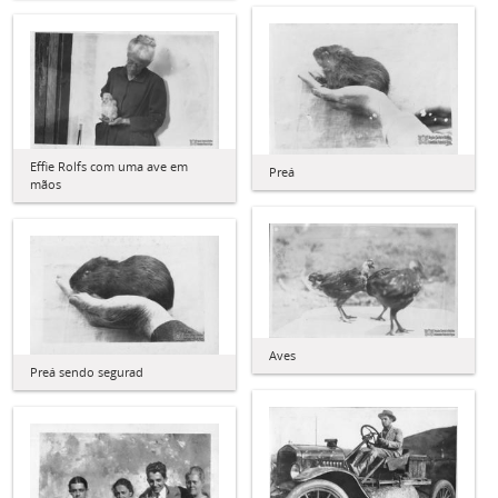
Effie Rolfs com uma ave em
Preá
mãos
Aves
Preá sendo segurad