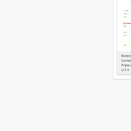
Roteir
Comem
Prata
U.F.V.