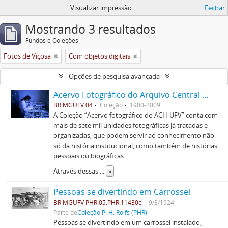
Visualizar impressão
Fechar
Mostrando 3 resultados
Fundos e Coleções
Fotos de Viçosa
Com objetos digitais
Opções de pesquisa avançada
Acervo Fotográfico do Arquivo Central Histórico da UFV
BR MGUFV 04
Coleção
1900-2009
A Coleção “Acervo fotográfico do ACH-UFV” conta com
mais de sete mil unidades fotográficas já tratadas e
organizadas, que podem servir ao conhecimento não
só da história institucional, como também de histórias
pessoais ou biográficas.
Através dessas
...
»
Pessoas se divertindo em Carrossel
BR MGUFV PHR.05.PHR.11430c
9/3/1924
Parte de
Coleção P. H. Rolfs (PHR)
Pessoas se divertindo em um carrossel instalado,