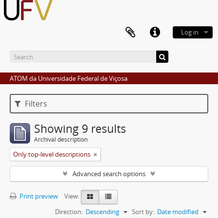
Log in
ATOM da Universidade Federal de Viçosa
Filters
Showing 9 results
Archival description
Only top-level descriptions
Advanced search options
Print preview
View:
Direction:
Descending
Sort by:
Date modified