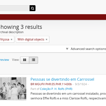
Showing 3 results
chival description
 Viçosa
With digital objects
Advanced search option
preview
View:
Pessoas se divertindo em Carrossel
BR MGUFV PHR.05.PHR.11430b
9/3/1924
Part of
Coleção P. H. Rolfs (PHR)
Pessoas se divertindo em um carrossel instalado, pr
senhora Effie Rolfs e a miss Clarisse Rolfs, respectivam