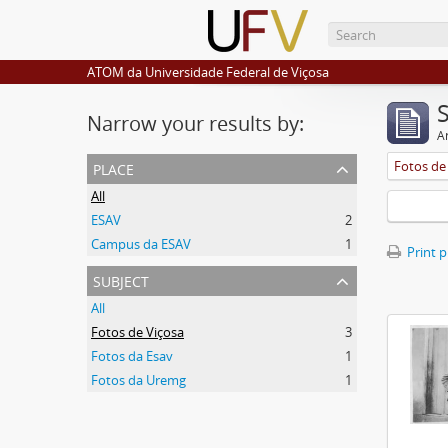
ATOM da Universidade Federal de Viçosa
Narrow your results by:
Ar
place
Fotos de
All
ESAV
2
Campus da ESAV
1
Print 
subject
All
Fotos de Viçosa
3
Fotos da Esav
1
Fotos da Uremg
1