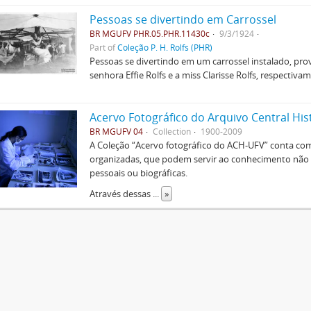
Pessoas se divertindo em Carrossel
BR MGUFV PHR.05.PHR.11430c
9/3/1924
Part of
Coleção P. H. Rolfs (PHR)
Pessoas se divertindo em um carrossel instalado, pr
senhora Effie Rolfs e a miss Clarisse Rolfs, respectivam
Acervo Fotográfico do Arquivo Central His
BR MGUFV 04
Collection
1900-2009
A Coleção “Acervo fotográfico do ACH-UFV” conta com 
organizadas, que podem servir ao conhecimento não s
pessoais ou biográficas.
Através dessas
...
»