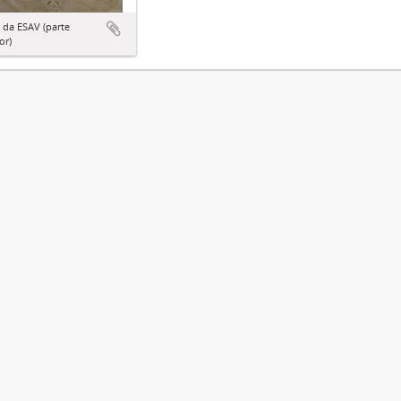
 da ESAV (parte
or)