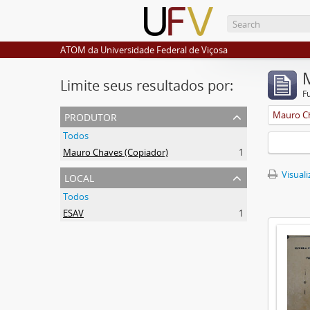
ATOM da Universidade Federal de Viçosa
Limite seus resultados por:
F
produtor
Mauro Ch
Todos
Mauro Chaves (Copiador)
1
local
Visuali
Todos
ESAV
1