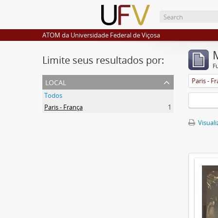
ATOM da Universidade Federal de Viçosa
Limite seus resultados por:
F
local
Paris - F
Todos
Paris - França
1
Visuali