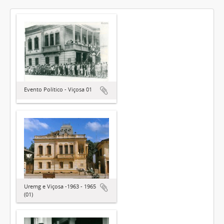
Evento Político - Viçosa 01
Uremg e Viçosa -1963 - 1965
(01)