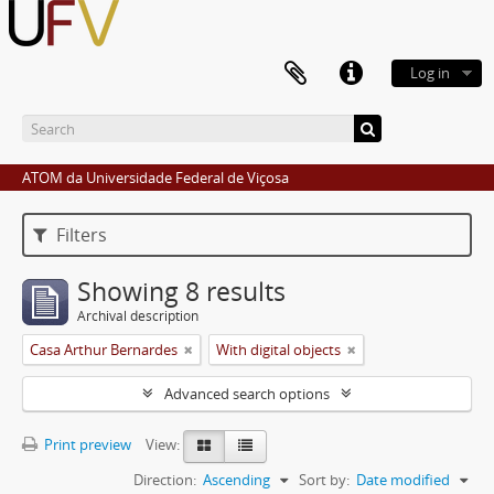
Log in
ATOM da Universidade Federal de Viçosa
Filters
Showing 8 results
Archival description
Casa Arthur Bernardes
With digital objects
Advanced search options
Print preview
View:
Direction:
Ascending
Sort by:
Date modified