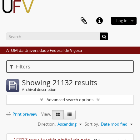
Log in
ATOM da Universidade Federal de Viçosa
Filters
Showing 21132 results
Archival description
Advanced search options
Print preview
View:
Direction:
Ascending
Sort by:
Date modified
15837 results with digital objects