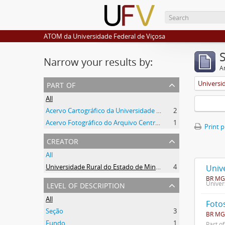
ATOM da Universidade Federal de Viçosa
Narrow your results by:
Ar
part of
All
Acervo Cartográfico da Universidade Federal de Viçosa
2
Acervo Fotográfico do Arquivo Central Histórico da UFV
1
Print 
creator
All
Universidade Rural do Estado de Minas Gerais (Uremg)
4
Univ
BR MG
level of description
Univer
All
Foto
Seção
3
BR MG
Fundo
1
Part o