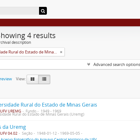
Showing 4 results
chival description
Universidade Rural do Estado de Minas Gerais (Uremg)
Advanced search option
preview
View:
ersidade Rural do Estado de Minas Gerais
UFV UREMG
Fundo
1949 - 1969
sidade Rural do Estado de Minas Gerais (Uremg)
s da Uremg
UFV 04.02
Seção
1948-01-12 - 1969-05-05
f
Acervo Fotográfico do Arquivo Central Histórico da UFV