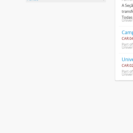
A Seçã
transf
Todas 
Univer
Camp
CAR.0
Part o
Univer
Univ
CAR.0
Part o
Univer