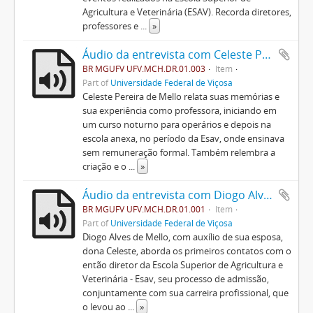
Agricultura e Veterinária (ESAV). Recorda diretores,
professores e
...
»
Áudio da entrevista com Celeste Pereira de Mello
BR MGUFV UFV.MCH.DR.01.003
Item
Part of
Universidade Federal de Viçosa
Celeste Pereira de Mello relata suas memórias e
sua experiência como professora, iniciando em
um curso noturno para operários e depois na
escola anexa, no período da Esav, onde ensinava
sem remuneração formal. Também relembra a
criação e o
...
»
Áudio da entrevista com Diogo Alves de Mello
BR MGUFV UFV.MCH.DR.01.001
Item
Part of
Universidade Federal de Viçosa
Diogo Alves de Mello, com auxílio de sua esposa,
dona Celeste, aborda os primeiros contatos com o
então diretor da Escola Superior de Agricultura e
Veterinária - Esav, seu processo de admissão,
conjuntamente com sua carreira profissional, que
o levou ao
...
»