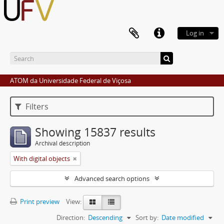
Log in
ATOM da Universidade Federal de Viçosa
Filters
Showing 15837 results
Archival description
With digital objects
Advanced search options
Print preview
View:
Direction:
Descending
Sort by:
Date modified