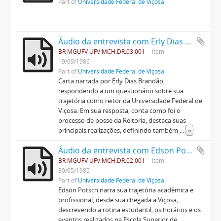
Part of
Universidade Federal de Viçosa
Áudio da entrevista com Erly Dias Brandão
BR MGUFV UFV.MCH.DR.03.001
Item
19/09/1986
Part of
Universidade Federal de Viçosa
Carta narrada por Erly Dias Brandão,
respondendo a um questionário sobre sua
trajetória como reitor da Universidade Federal de
Viçosa. Em sua resposta, conta como foi o
processo de posse da Reitoria, destaca suas
principais realizações, definindo também
...
»
Áudio da entrevista com Edson Potsch Magalhães
BR MGUFV UFV.MCH.DR.02.001
Item
30/05/1985
Part of
Universidade Federal de Viçosa
Edson Potsch narra sua trajetória acadêmica e
profissional, desde sua chegada a Viçosa,
descrevendo a rotina estudantil, os horários e os
eventos realizados na Escola Superior de