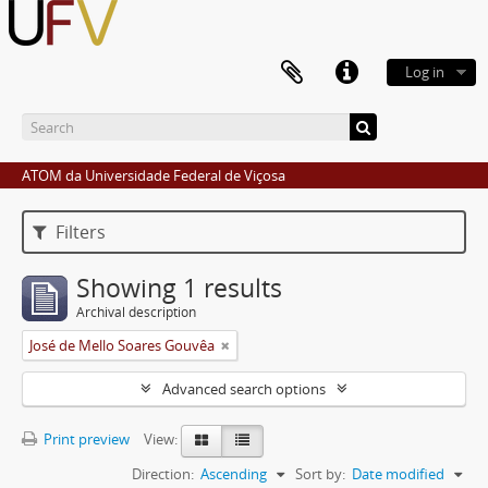
Log in
ATOM da Universidade Federal de Viçosa
Filters
Showing 1 results
Archival description
José de Mello Soares Gouvêa
Advanced search options
Print preview
View:
Direction:
Ascending
Sort by:
Date modified