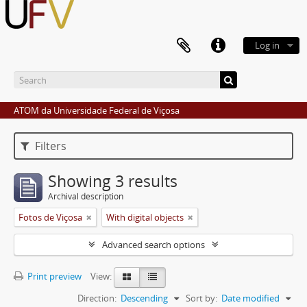
Log in
ATOM da Universidade Federal de Viçosa
Filters
Showing 3 results
Archival description
Fotos de Viçosa
With digital objects
Advanced search options
Print preview
View:
Direction:
Descending
Sort by:
Date modified