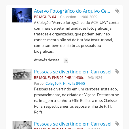
Acervo Fotográfico do Arquivo Central Histórico da UFV
BR MGUFV 04
Collection
1900-2009
A Coleção “Acervo fotográfico do ACH-UFV” conta
com mais de sete mil unidades fotográficas já
tratadas e organizadas, que podem servir ao
conhecimento não só da história institucional,
como também de histórias pessoais ou
biográficas.
Através dessas
...
»
Pessoas se divertindo em Carrossel
BR MGUFV PHR.05.PHR.11430c
9/3/1924
Part of
Coleção P. H. Rolfs (PHR)
Pessoas se divertindo em um carrossel instalado,
provavelmente, na cidade de Viçosa. Destacam-se
na imagem a senhora Effie Rolfs e a miss Clarisse
Rolfs, respectivamente, esposa e filha de P. H.
Rolfs.
Pessoas se divertindo em Carrossel