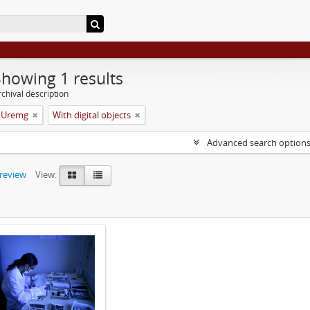
Showing 1 results
chival description
a Uremg
With digital objects
Advanced search option
preview
View: