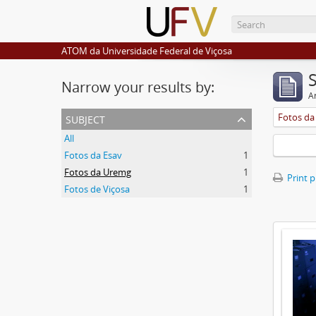
ATOM da Universidade Federal de Viçosa
Narrow your results by:
Ar
subject
Fotos d
All
Fotos da Esav
1
Fotos da Uremg
1
Print 
Fotos de Viçosa
1