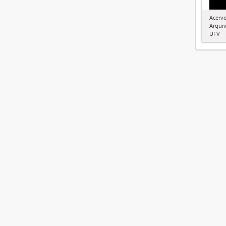
Acervo
Arquiv
UFV