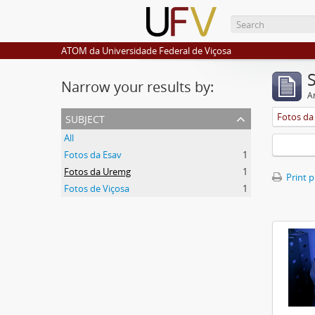
ATOM da Universidade Federal de Viçosa
Narrow your results by:
Ar
subject
Fotos d
All
Fotos da Esav
1
Fotos da Uremg
1
Print 
Fotos de Viçosa
1