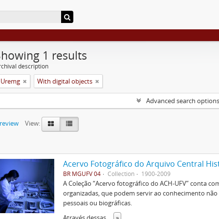
Showing 1 results
chival description
a Uremg
With digital objects
Advanced search option
preview
View:
Acervo Fotográfico do Arquivo Central His
BR MGUFV 04
Collection
1900-2009
A Coleção “Acervo fotográfico do ACH-UFV” conta com 
organizadas, que podem servir ao conhecimento não s
pessoais ou biográficas.
Através dessas
...
»