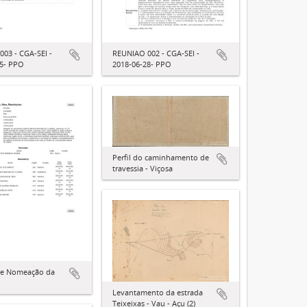
03 - CGA-SEI -
REUNIAO 002 - CGA-SEI -
05- PPO
2018-06-28- PPO
Perfil do caminhamento de
travessia - Viçosa
 de Nomeação da
Levantamento da estrada
Teixeixas - Vau - Açu (2)