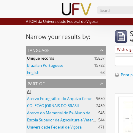
ATOM da Universidade Federal de Viçosa
Narrow your results by:
Ar
language
With digi
Unique records
15837
Brazilian Portuguese
15782
English
68
Print 
part of
All
Acervo Fotográfico do Arquivo Central Histórico da UFV
9650
COLEÇÃO JORNAIS DO BRASIL
2459
Acervo do Memorial do Ex-Aluno da UFV
946
Escola Superior de Agricultura e Veterinária
544
Universidade Federal de Viçosa
471