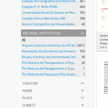
Coleção de Fotografias José Marcondes Borges
467
Coleção P. H. Rolfs (PHR)
464
Universidade Rural do Estado de Minas Gerais
392
Coleção Arthur Bernardes (AB)
388
Acervo Cartográfico da Universidade Federal de Viçosa
48
archival institution
Roteir
All
Comem
Prata
Arquivo Central e Histórico da UFV (ACH-UFV)
14812
U.F.V.
Associação dos Ex-Alunos da Universidade Federal de Viçosa (AEA)
954
Museu Histórico da Universidade Federal de Viçosa
38
Pró-Reitoria de Planejamento e Orçamento
20
Pró Reitoria de Planejamento e Orçamento
1
Pró-Reitoria de Pesquisa e Pós-Graduação
1
creator
name
place
subject