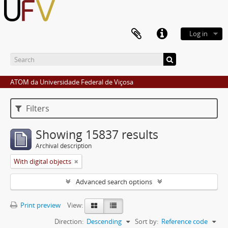
Log in
ATOM da Universidade Federal de Viçosa
Filters
Showing 15837 results
Archival description
With digital objects
Advanced search options
Print preview
View:
Direction:
Descending
Sort by:
Reference code